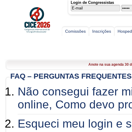
Login de Congressistas
Comissões
Inscrições
Hospe
CICE
CICE 2026, 30 de Abril a 02 
Inscrições abertas. Faça l
Anote na sua agenda 30 d
CICE 2026, 30 de Abril a 02 
FAQ – PERGUNTAS FREQUENTES
Inscrições abertas. Faça l
Não consegui fazer mi
online, Como devo pr
Esqueci meu login e 