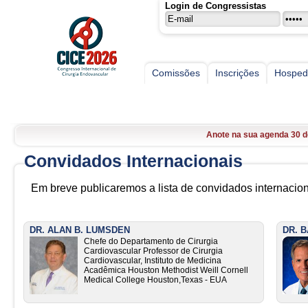
Login de Congressistas
Comissões
Inscrições
Hospe
CICE
CICE 2026, 30 de Abril a 02 
Inscrições abertas. Faça l
Anote na sua agenda 30 d
CICE 2026, 30 de Abril a 02 
Convidados Internacionais
Inscrições abertas. Faça l
Em breve publicaremos a lista de convidados internaci
DR. ALAN B. LUMSDEN
DR. 
Chefe do Departamento de Cirurgia
Cardiovascular Professor de Cirurgia
Cardiovascular, Instituto de Medicina
Acadêmica Houston Methodist Weill Cornell
Medical College Houston,Texas - EUA