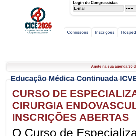
Login de Congressistas
Comissões
Inscrições
Hospe
CICE
CICE 2026, 30 de Abril a 02 
Inscrições abertas. Faça l
Anote na sua agenda 30 d
CICE 2026, 30 de Abril a 02 
Educação Médica Continuada ICV
Inscrições abertas. Faça l
CURSO DE ESPECIALIZ
CIRURGIA ENDOVASCUL
INSCRIÇÕES ABERTAS
O Curso de Especializ