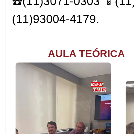
☎️(11)3071-0303 📱(11
(11)93004-4179.
AULA TEÓRICA